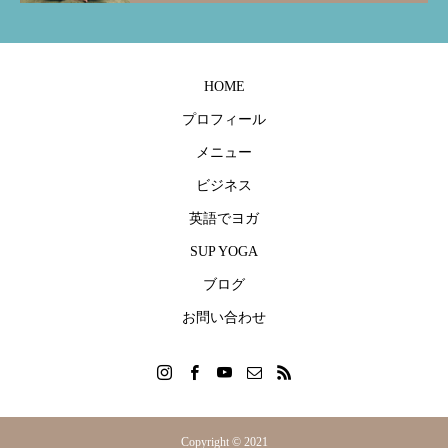
外国人生徒さんをリピーターにする方法
「ガーナの幼稚園にオリジナルプログラム
〇〇が「英語でヨガ
「英語が得意な私だ
が導入されました！」英語でベビーヨガ養
ツ！
間や雰囲気が絶対に
成講座受講者の声
ヨガ養成講座受講者
2019.04.21
2023.09.14
2019.04.21
2023.08.30
HOME
プロフィール
メニュー
ビジネス
英語でヨガ
SUP YOGA
ブログ
お問い合わせ
Copyright © 2021