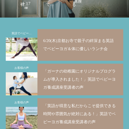
講座
ト17
初期
でヨ
るヨ
選
に読
ガを
ガイ
むべ
教え
ンス
き本
られ
トラ
英語でベビーヨガ
リス
るよ
クタ
6/20(木)京都お寺で親子の絆深まる英語
6/20(木)京都お寺で親子の絆深まる英語で
「イントラ1年未満で自分のやりたかった
12/21(水)英語で
「新ダイエット講座
ト＆
うに
ーに
でベビーヨガ＆体に優しいランチ会
ベビーヨガ＆体に優しいランチ会
WSが出来きました！」お客様の声
ーヨガレッスン＠
４名以上の方が卒業
未来
なる
なる
者の声
2024.05.29
2023.08.07
2022.11.22
2023.08.03
が変
ため
ため
お客様の声
わる
の7つ
の７
「ガーナの幼稚園にオリジナルプログラ
本の
のス
つの
ムが導入されました！」英語でベビーヨ
読み
テッ
条件
ガ養成講座受講者の声
方が
プを
が学
分か
ご紹
べ
お客様の声
「英語が得意な私だからこそ提供できる
る！
介
る！
時間や雰囲気が絶対にある！」英語でベ
ビーヨガ養成講座受講者の声