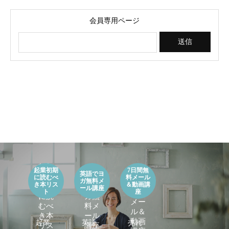
欲しい一言
が導入されました！」英語でベビーヨガ養
間や雰囲気が絶対に
成講座受講者の声
ヨガ養成講座受講者
2023.08.08
2023.09.14
2023.08.04
2023.08.30
会員専用ページ
開催レポート：京都お寺で1dayヨガリトリ
「ビジネスを継続させいくための大切なマ
3/27(日) 「Uni
「新ダイエット講座
【無
ート
インドを学べたのが一番良かったです」お
を感じる京都お寺で1
４名以上の方が卒業
料】
起業初期
7日間無
【無
客様の声
者の声
英語でヨ
2022.04.02
2023.08.09
2021.12.06
2023.08.03
起業
英語
に読むべ
料メール
ガ無料メ
料】7
き本リス
＆動画講
初期
でヨ
ール講座
日間
ト
座
に読
ガ無
メー
むべ
料メ
ル＆
き本
ール
動画
起業
英語
売れ
リス
講座