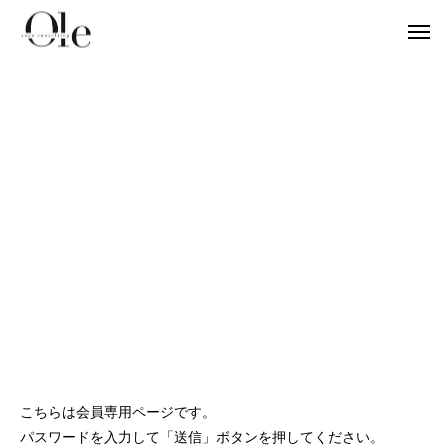
ビジネスマインド
お客様の声
【お客様の声】ヨ
英語でヨガ
こちらは会員専用ページです。
ライフステージが変わる時に自分に聞いて
「ガーナの幼稚園にオリジナルプログラム
1レッスン800円→4
「英語が得意な私だ
ヨガビジネス
パスワードを入力して「送信」ボタンを押してください。