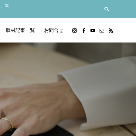
力、集
取材記事一覧
お問合せ
サル
【お客様の声】英語でベビーヨガ養成講座
英語でヨガ動画講座
いる時！？
ョンアッ
人と直ぐ比べちゃう！劣等感を手放すワー
「自分にしか出来ないクラスを作る事が出
SUP YOGA