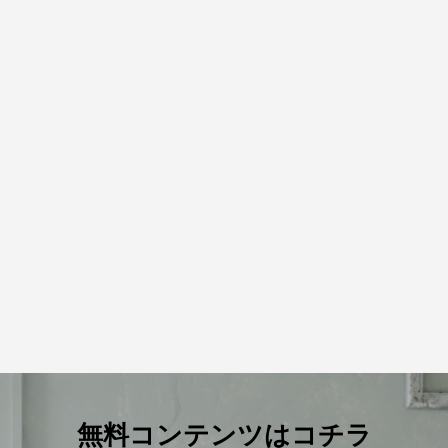
(水)英語でハワイアンクリスマスベビ
エット講座は現在３期目！既に２
開催レポート：英語でハロウィン
「あっという間に自分のやりたい
レッスン＠京都右京区御室
の方が卒業！」継続コンサル受講
ガ＠京都妙心寺
座が出来上がりました！」お客様
2
3
2022.10.31
2022.02.18
無料コンテンツはコチラ