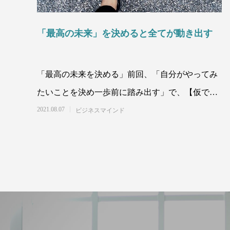
「最高の未来」を決めると全てが動き出す
「最高の未来を決める」前回、「自分がやってみ
6/20(木)京都お寺で親子の絆深まる英語で
「イントラ1年未満で自分のやりたかった
12/21
「新ダイ
ベビーヨガ＆体に優しいランチ会
WSが出来きました！」お客様の声
ーヨガ
４名以上
たいことを決め一歩前に踏み出す」で、【仮で決
者の声
2024.05.29
2023.08.07
2022.11.2
2023.08.0
める】大切さ。についてお伝えしました。
2021.08.07
ビジネスマインド