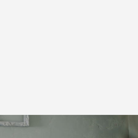
ベビーヨ
ヨガの講
10/27(木)京都お寺で英語でハロウィンベビ
「100名以上の方が講座を受講！好きなこ
の声
ーヨガ＆写真撮影会
とで売上＆集客力アップ」お客様の声
2022.09.02
2021.09.13