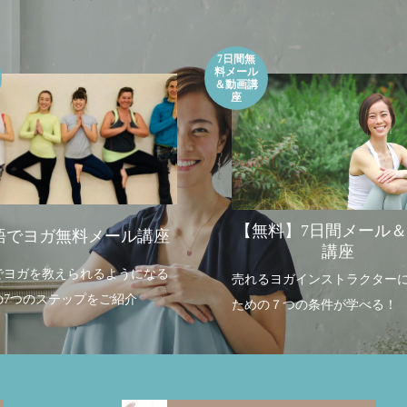
英語でヨガ」の単語を増やすコ
得意な私だからこそ提供できる時
中学生英語＝ヨガ英語マスターへ
「ママヨガサークルをよりバージ
気が絶対にある！」英語でベビー
Keep編～
プするために受講を決めました！
講座受講者の声
ベビーヨガ養成講座受講者の声
1
0
2019.04.01
2023.08.15
7日間無
料メール
＆動画講
座
【無料】7日間メール
語でヨガ無料メール講座
講座
でヨガを教えられるようになる
売れるヨガインストラクター
の7つのステップをご紹介
ための７つの条件が学べる！