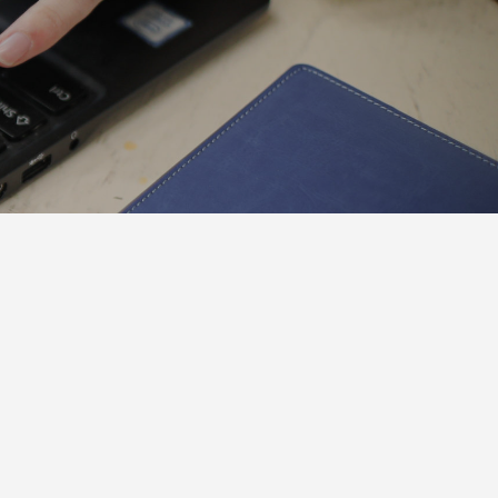
」英語で
ク
来た！」英語でベビーヨガ養成講座受講者
の声
2022.11.22
2023.08.14
での英語
を合わせ
5/23(日)京都お寺で英語でヨガ1dayリトリ
「10回継続コース4名がご契約、LINEプレ
」ヨガビジ
ート
ゼントも30名以上の方に受け取って頂きま
した！」ヨガビジネス養成講座受講者の声
2021.04.06
2022.09.07