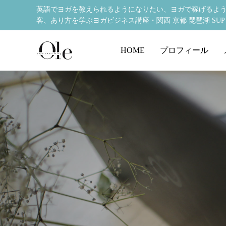
英語でヨガを教えられるようになりたい、ヨガで稼げるよう
客、あり方を学ぶヨガビジネス講座・関西 京都 琵琶湖 SUP YOGA 
HOME
プロフィール
ビジネスマインド
お客様の声
【お客
ライフステージが変わる時に自分に聞いて
「ガーナの幼稚園にオリジナルプログラム
1レッスン
「英語が
ヨガビジネス