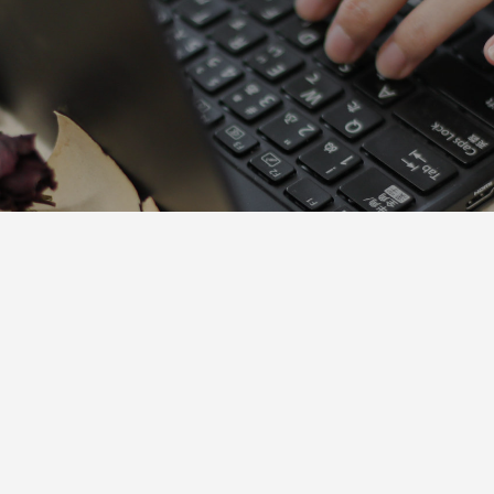
気が絶対にある！」英語でベビー
プするために受講を決めました！
講座受講者の声
ベビーヨガ養成講座受講者の声
4
0
2023.08.02
2023.08.15
日) 「Unity」出会い、繋がり、一体感
エット講座は現在３期目！既に２
開催レポート：京都妙心寺のお寺
「運気鑑定は新年と新年度の鑑定
京都お寺で1dayヨガリトリート
の方が卒業！」継続コンサル受講
でヨガレッスン
て14名の方に受講頂きました！
ネス養成講座受講者の声
6
3
2021.04.21
2023.08.01