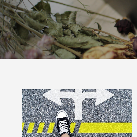
欲しい一言
が導入されました！」英語でベビーヨガ養
間や雰囲
成講座受講者の声
ヨガ養成
2023.08.08
2023.09.14
2023.08.0
2023.08.3
開催レポート：京都お寺で1dayヨガリトリ
「ビジネスを継続させいくための大切なマ
3/27(
「新ダイ
ート
インドを学べたのが一番良かったです」お
を感じる
４名以上
客様の声
者の声
2022.04.02
2023.08.09
2021.12.0
2023.08.0