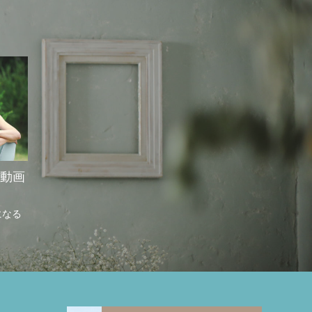
の道 ～
ョンアッ
「自分にしか出来ないクラスを作る事が出
」英語で
来た！」英語でベビーヨガ養成講座受講者
の声
2023.08.14
＆動画
になる