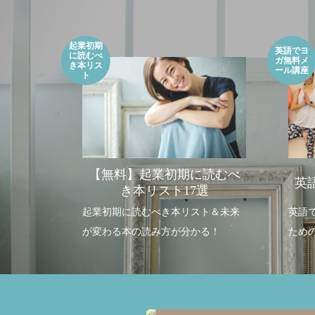
外国人生徒さんをリピーターにする方法
「ガーナの幼稚園にオリジナルプログラム
〇〇が「
「英語が
が導入されました！」英語でベビーヨガ養
ツ！
間や雰囲
成講座受講者の声
ヨガ養成
2019.04.21
2023.09.14
2019.04.2
2023.08.3
起業初期
英語でヨ
に読むべ
ガ無料メ
き本リス
ール講座
ト
【無料】起業初期に読むべ
英
き本リスト17選
起業初期に読むべき本リスト＆未来
英語
が変わる本の読み方が分かる！
ため