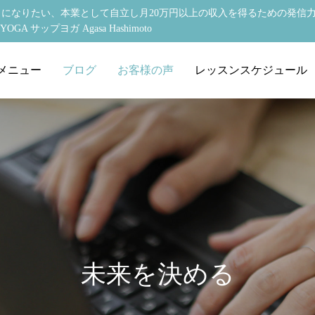
になりたい、本業として自立し月20万円以上の収入を得るための発信
サップヨガ Agasa Hashimoto
メニュー
ブログ
お客様の声
レッスンスケジュール
様の声】ヨガビジネス養成講座
英語でヨガ（大人向け）
【お客様の声】個別コン
英語でベビーヨガ
未来を決める
800円→4000円に値上げ成功！
得意な私だからこそ提供できる時
フツフツとした時は○○を忘れて
「ママヨガサークルをよりバージ
英語でヨガ