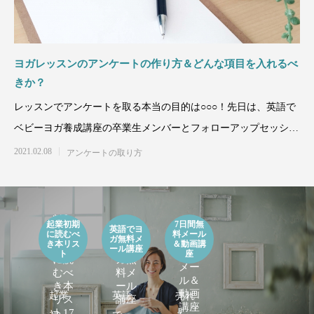
欲しい一言
が導入されました！」英語でベビーヨガ養
間や雰囲気が絶対に
成講座受講者の声
ヨガ養成講座受講者
2023.08.08
2023.09.14
2023.08.04
2023.08.30
ヨガレッスンのアンケートの作り方＆どんな項目を入れるべ
きか？
レッスンでアンケートを取る本当の目的は○○○！先日は、英語で
ベビーヨガ養成講座の卒業生メンバーとフォローアップセッショ
ンを行って
2021.02.08
アンケートの取り方
開催レポート：京都お寺で1dayヨガリトリ
「ビジネスを継続させいくための大切なマ
3/27(日) 「Uni
「新ダイエット講座
【無
ート
インドを学べたのが一番良かったです」お
を感じる京都お寺で1
４名以上の方が卒業
料】
起業初期
7日間無
【無
英語でヨ
起業
英語
に読むべ
料メール
客様の声
者の声
ガ無料メ
料】7
2022.04.02
2023.08.09
2021.12.06
2023.08.03
き本リス
＆動画講
初期
でヨ
ール講座
日間
ト
座
に読
ガ無
メー
むべ
料メ
ル＆
き本
ール
動画
起業
英語
売れ
リス
講座
講座
ト17