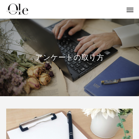
アンケートの取り方
ビジネスマインド
お客様の声
【お客様の声】ヨ
英語でヨガ
ライフステージが変わる時に自分に聞いて
「ガーナの幼稚園にオリジナルプログラム
1レッスン800円→4
「英語が得意な私だ
ヨガビジネス