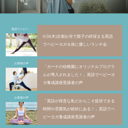
初期
でヨ
るヨ
選
に読
ガを
ガイ
むべ
教え
ンス
き本
られ
トラ
英語でベビーヨガ
リス
るよ
クタ
6/20(木)京都お寺で親子の絆深まる英語
ト＆
うに
ーに
6/20(木)京都お寺で親子の絆深まる英語で
「イントラ1年未満で自分のやりたかった
12/21(水)英語で
「新ダイエット講座
でベビーヨガ＆体に優しいランチ会
未来
なる
なる
ベビーヨガ＆体に優しいランチ会
WSが出来きました！」お客様の声
ーヨガレッスン＠
４名以上の方が卒業
が変
ため
ため
者の声
2024.05.29
2023.08.07
2022.11.22
2023.08.03
お客様の声
わる
の7つ
の７
「ガーナの幼稚園にオリジナルプログラ
本の
のス
つの
ムが導入されました！」英語でベビーヨ
読み
テッ
条件
ガ養成講座受講者の声
方が
プを
が学
分か
ご紹
べ
お客様の声
「英語が得意な私だからこそ提供できる
る！
介
る！
時間や雰囲気が絶対にある！」英語でベ
ビーヨガ養成講座受講者の声