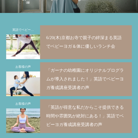
選
に読
ガを
ガイ
むべ
教え
ンス
き本
られ
トラ
英語でベビーヨガ
リス
るよ
クタ
6/20(木)京都お寺で親子の絆深まる英語
ト＆
うに
ーに
でベビーヨガ＆体に優しいランチ会
未来
なる
なる
が変
ため
ため
お客様の声
わる
の7つ
の７
「ガーナの幼稚園にオリジナルプログラ
本の
のス
つの
ムが導入されました！」英語でベビーヨ
読み
テッ
条件
ガ養成講座受講者の声
方が
プを
が学
分か
ご紹
べ
お客様の声
「英語が得意な私だからこそ提供できる
る！
介
る！
時間や雰囲気が絶対にある！」英語でベ
ビーヨガ養成講座受講者の声