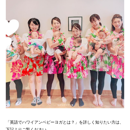
6/20(木)京都お寺で親子の絆深まる英語で
「イントラ1年未満で自分のやりたかった
12/21(水)英語で
「新ダイエット講座
ベビーヨガ＆体に優しいランチ会
WSが出来きました！」お客様の声
ーヨガレッスン＠
４名以上の方が卒業
者の声
2024.05.29
2023.08.07
2022.11.22
2023.08.03
「英語でハワイアンベビーヨガとは？」を詳しく知りたい方は、
下記よりご覧ください。