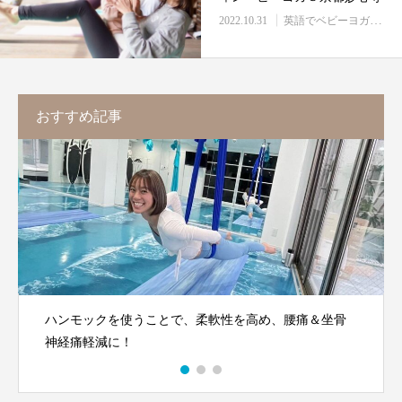
2022.10.31
英語でベビーヨガ
開催
おすすめ記事
琵琶湖の大自然の中行うSUP＆SUP YOGAで「ワクワ
ク」＆「感動」体験を！