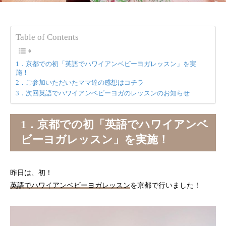
欲しい一言
が導入されました！」英語でベビーヨガ養
間や雰囲気が絶対に
成講座受講者の声
ヨガ養成講座受講者
2023.08.08
2023.09.14
2023.08.04
2023.08.30
Table of Contents
1．京都での初「英語でハワイアンベビーヨガレッスン」を実
施！
2．ご参加いただいたママ達の感想はコチラ
3．次回英語でハワイアンベビーヨガのレッスンのお知らせ
1．京都での初「英語でハワイアンベ
ビーヨガレッスン」を実施！
開催レポート：京都お寺で1dayヨガリトリ
「ビジネスを継続させいくための大切なマ
3/27(日) 「Uni
「新ダイエット講座
ート
インドを学べたのが一番良かったです」お
を感じる京都お寺で1
４名以上の方が卒業
客様の声
者の声
昨日は、初！
2022.04.02
2023.08.09
2021.12.06
2023.08.03
英語でハワイアンベビーヨガレッスン
を京都で行いました！