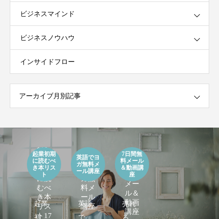
ビジネスマインド
ビジネスノウハウ
インサイドフロー
アーカイブ月別記事
【無
料】
起業初期
7日間無
【無
英語でヨ
起業
英語
に読むべ
料メール
ガ無料メ
料】7
き本リス
＆動画講
初期
でヨ
ール講座
日間
ト
座
に読
ガ無
メー
むべ
料メ
ル＆
き本
ール
動画
起業
英語
売れ
リス
講座
講座
ト17
初期
でヨ
るヨ