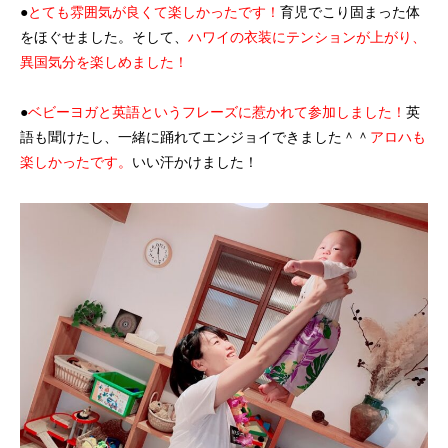
●
とても雰囲気が良くて楽しかったです！
育児でこり固まった体
をほぐせました。そして、
ハワイの衣装にテンションが上がり、
異国気分を楽しめました！
●
ベビーヨガと英語というフレーズに惹かれて参加しました！
英
語も聞けたし、一緒に踊れてエンジョイできました＾＾
アロハも
楽しかったです。
いい汗かけました！