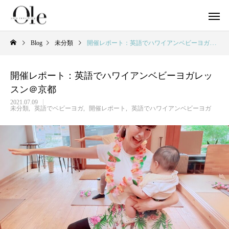
Blog
未分類
開催レポート：英語でハワイアンベビーヨガレッスン＠京都
開催レポート：英語でハワイアンベビーヨガレッ
スン＠京都
ビジネスマインド
お客様の声
【お客様の声】ヨ
英語でヨガ
2021.07.09
未分類
英語でベビーヨガ
開催レポート
英語でハワイアンベビーヨガ
ライフステージが変わる時に自分に聞いて
「ガーナの幼稚園にオリジナルプログラム
1レッスン800円→4
「英語が得意な私だ
ヨガビジネス