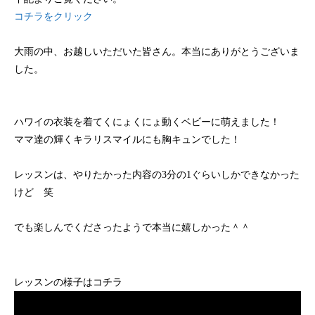
外国人生徒さんをリピーターにする方法
「ガーナの幼稚園にオリジナルプログラム
〇〇が「英語でヨガ
「英語が得意な私だ
コチラをクリック
が導入されました！」英語でベビーヨガ養
ツ！
間や雰囲気が絶対に
成講座受講者の声
ヨガ養成講座受講者
2019.04.21
2023.09.14
2019.04.21
2023.08.30
大雨の中、お越しいただいた皆さん。本当にありがとうございま
した。
ハワイの衣装を着てくにょくにょ動くベビーに萌えました！
⁡ママ達の輝くキラリスマイルにも胸キュンでした！
⁡レッスンは、やりたかった内容の3分の1ぐらいしかできなかった
けど 笑
でも楽しんでくださったようで本当に嬉しかった＾＾
レッスンの様子はコチラ