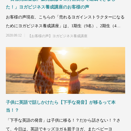
た！」ヨガビジネス養成講座のお客様の声
お客様の声現在、こちらの「売れるヨガインストラクターになる
ためにヨガビジネス養成講座」は、1期生（9名）、2期生（4
名）、3期生（1
2020.09.12
【お客様の声】ヨガビジネス養成講座
6/20(木)京都お寺で親子の絆深まる英語で
「イントラ1年未満で自分のやりたかった
12/21(水)英語で
「新ダイエット講座
ベビーヨガ＆体に優しいランチ会
WSが出来きました！」お客様の声
ーヨガレッスン＠
４名以上の方が卒業
者の声
2024.05.29
2023.08.07
2022.11.22
2023.08.03
子供に英語で話しかけたら【下手な発音】が移るって本
当！？
「下手な英語の発音」は子供に移る！？だから話さない！？さ
て、今日は、英語でキッズヨガ＆親子ヨガ、またベビーヨ