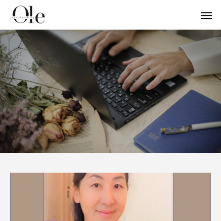
ビジネスマインド
お客様の声
【お客様の声】ヨ
英語でヨガ
ライフステージが変わる時に自分に聞いて
「ガーナの幼稚園にオリジナルプログラム
1レッスン800円→4
「英語が得意な私だ
ヨガビジネス